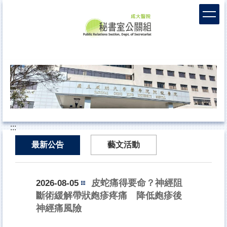
跳
到
主
要
內
容
區
:::
最新公告
藝文活動
皮蛇痛得要命？神經阻
2026-08-05
斷術緩解帶狀皰疹疼痛 降低皰疹後
神經痛風險