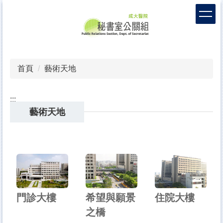
跳
到
主
要
內
容
首頁
藝術天地
區
:::
藝術天地
門診大樓
希望與願景
住院大樓
之橋