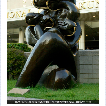
作品
五
此件作品以家族成員為主軸，採用堆疊的架構築起雕塑的主體