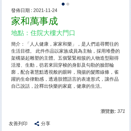
發佈日期 :
2021-11-24
家和萬事成
地點：住院大樓大門口
簡介：「人人健康，家家和樂」，是人們追尋嚮往的
生活目標。 此件作品以家族成員為主軸，採用堆疊的
架構築起雕塑的主體。五個緊緊相簇的人物造型顯得
活潑、生動，彷若來回穿梭的身影及勾勒的臉部輪
廓，配合著慧黠透視般的眼眸，飛揚的髮際線條，雀
躍的生命律動感，透過肢體語言的表達形式，讓作品
自己說話，詮釋出快樂的家庭，健康的生活。
瀏覽數:
371
友善列印
分享