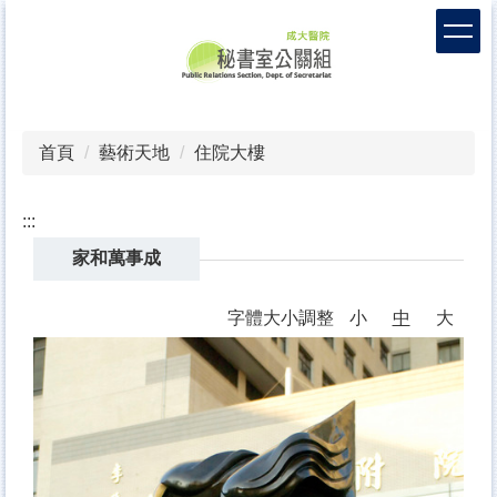
跳
到
主
要
內
容
首頁
藝術天地
住院大樓
區
:::
家和萬事成
字體大小調整
小
中
大