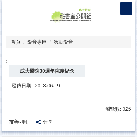
跳
到
主
要
內
容
首頁
影音專區
活動影音
區
:::
成大醫院30週年院慶紀念
發佈日期 :
2018-06-19
瀏覽數:
325
友善列印
分享