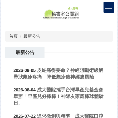
跳
到
主
要
內
容
首頁
最新公告
區
最新公告
皮蛇痛得要命？神經阻斷術緩解
2026-08-05
帶狀皰疹疼痛 降低皰疹後神經痛風險
成大醫院攜手台灣早產兒基金會
2026-08-04
舉辦「早產兒好棒棒！神隊友家庭棒球體驗
日」
追求微創與精準 成大醫院口腔
2026-07-22